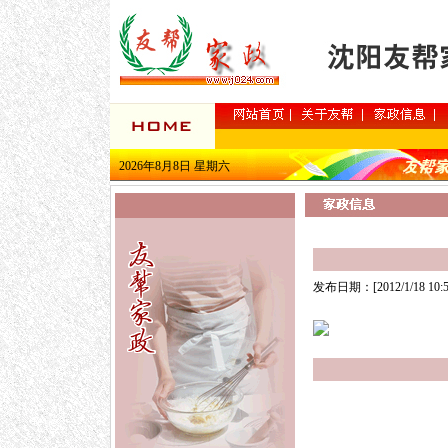
2026年8月8日 星期六
发布日期：[2012/1/18 10:
不用品
wireline logging
映画 格安DVD
DVD
ットショッピング
ネ
DVD韓国
韓国映画D
ドラマ
韓国ドラマ dv