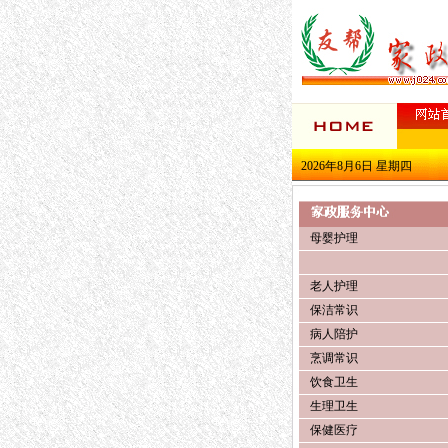
2026年8月6日 星期四
母婴护理
老人护理
保洁常识
病人陪护
烹调常识
饮食卫生
生理卫生
保健医疗