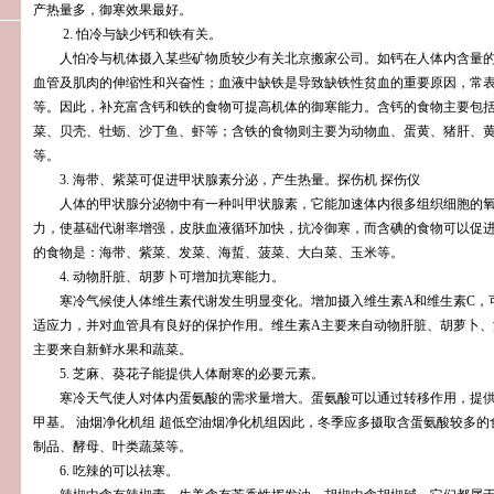
产热量多，御寒效果最好。
2. 怕冷与缺少钙和铁有关。
人怕冷与机体摄入某些矿物质较少有关
北京搬家公司
。如钙在人体内含量
血管及肌肉的伸缩性和兴奋性；血液中缺铁是导致缺铁性贫血的重要原因，常
等。因此，补充富含钙和铁的食物可提高机体的御寒能力。含钙的食物主要包
菜、贝壳、牡蛎、沙丁鱼、虾等；含铁的食物则主要为动物血、蛋黄、猪肝、
等。
3. 海带、紫菜可促进甲状腺素分泌，产生热量。
探伤机
探伤仪
人体的甲状腺分泌物中有一种叫甲状腺素，它能加速体内很多组织细胞的氧
力，使基础代谢率增强，皮肤血液循环加快，抗冷御寒，而含碘的食物可以促
的食物是：海带、紫菜、发菜、海蜇、菠菜、大白菜、玉米等。
4. 动物肝脏、胡萝卜可增加抗寒能力。
寒冷气候使人体维生素代谢发生明显变化。增加摄入维生素A和维生素C，
适应力，并对血管具有良好的保护作用。维生素A主要来自动物肝脏、胡萝卜、
主要来自新鲜水果和蔬菜。
5. 芝麻、葵花子能提供人体耐寒的必要元素。
寒冷天气使人对体内蛋氨酸的需求量增大。蛋氨酸可以通过转移作用，提供
甲基。
油烟净化机组
超低空油烟净化机组
因此，冬季应多摄取含蛋氨酸较多的
制品、酵母、叶类蔬菜等。
6. 吃辣的可以祛寒。