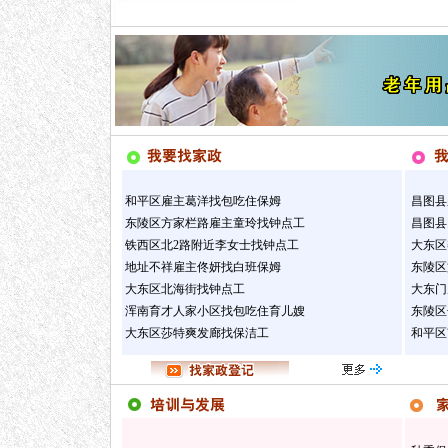
和平区雇主葛洋找包吃住保姆
昌图县
东陵区方家栏路雇主童玲找钟点工
昌图县
铁西区北2路附近李女士找钟点工
大东区
地址不祥雇主佟妍找白班保姆
东陵区
大东区北海街找钟点工
大东门
浑南育才人家小区找包吃住育儿嫂
东陵区
大东区莎特爽发廊找保洁工
和平区