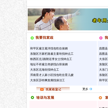
和平区雇主葛洋找包吃住保姆
昌图县
东陵区方家栏路雇主童玲找钟点工
昌图县
铁西区北2路附近李女士找钟点工
大东区
地址不祥雇主佟妍找白班保姆
东陵区
大东区北海街找钟点工
大东门
浑南育才人家小区找包吃住育儿嫂
东陵区
大东区莎特爽发廊找保洁工
和平区